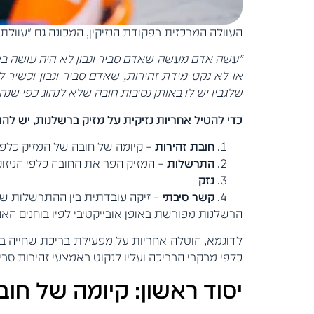
העוולה המרכזית בפקודת הנזיקין, המכונה גם "עוולת מסגרת" היא עוולת הרשלנות (
"עשה אדם מעשה שאדם סביר ונבון לא היה עושה באו
או לא נקט מידת זהירות, שאדם סביר ונבון וכשיר
שלגביו יש לו באותן נסיבות חובה שלא לנהוג כפי שנהג
כדי להטיל אחריות נזיקית על מזיק ברשלנות, יש לה
חובת זהירות
– קיומה של חובה של המזיק כלפי ה
התרשלות
– המזיק הפר את החובה כלפי הניזוק
נזק
קשר סיבתי
– זיקה עובדתית בין ההתרשלות של 
הרשלנות מפורשת באופן אובייקטיבי לפיו בוחנים ה
לדוגמא, הוטלה אחריות על מפעילת בריכת שחייה במ
כלפי מבקרי הבריכה ועליו לנקוט באמצעי זהירות סבי
יסוד ראשון: קיומה של חוב