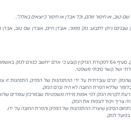
או שם-טוב, או חיסור מהם, וכל אבדן או חיסור כיוצאים באלה".
בגינם ניתן לתבוע: נזק ממוני, אובדן חיים, אובדן שם טוב, אבדן הנ
לבסוף, יש לבחון האם הפרת החובה היא שגרמה לנזק. סעיף 64 לפקודת הנזיקין קובע כי 
דתי ושל קשר סיבתי משפטי.
נזק ייגרם עובדתית על ידי ההתנהגות של המזיק. התנהגות זו צרי
 כלומר שללא הפרת החובה לא היה נגרם הנזק.
כרעת לקרות הנזק לפי אמות מידה משפטיות שבמרכזן עומדים שלושה
יה צריך ויכול לצפות את הנזק.
תחום הסיכון שיצרה ההתנהגות של המזיק והפרת החובה על ידו.
פועל לנזק.