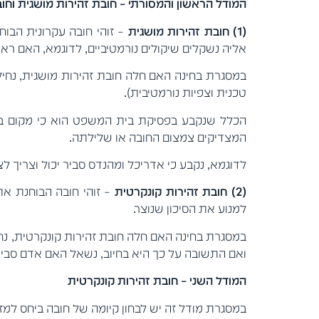
המודל הראשון והמסורתי – חובת זהירות מושגית וחו
(1)
חובת זהירות מושגית
– זוהי חובה עקרונית הבוח
אליה נשקלים שיקולים נורמטיביים, לדוגמא, האם רא
במסגרת בחינה האם חלה חובת זהירות מושגית, נחי
טכנית וצפיות נורמטיבית).
הכלל שנקבע בפסיקת בית המשפט הוא כי מקום בו ה
המצדיקים צמצום החובה או שלילתה.
לדוגמא, נקבע כי אדריכל ומהנדס סביר יכול וצריך לצפ
(2)
חובת זהירות קונקרטית
– זוהי חובה הבוחנת את
למנוע את הסיכון שנוצר.
במסגרת בחינה האם חלה חובת זהירות קונקרטית, נח
ואם התשובה על כך היא בחיוב, נשאל האם אדם סביר 
המודל השני – חובת זהירות קונקרטית
במסגרת מודל זה יש לבחון קיומה של חובה ביחס למזיק