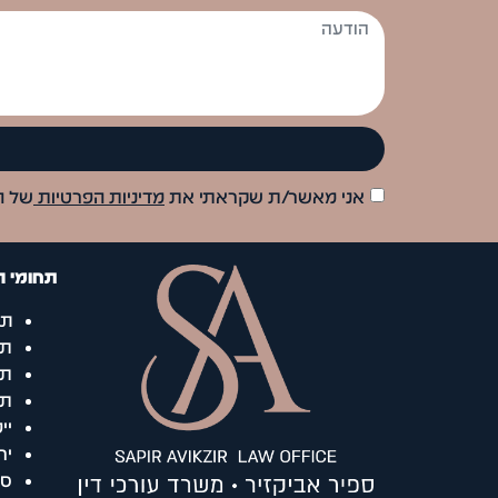
אני מאשר/ת שקראתי את
מדיניות הפרטיות
של ה
תחומי 
תב
תא
תא
תא
יי
יר
סק