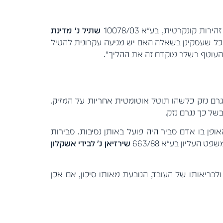
ונקרטית, בע"א 10078/03
שתיל נ' מדינת
, שכן ככל שעסקינן בשאלה האם יש מניעה עקרונית להטיל
ות, העוטף בשלב מוקדם זה את ההליך".
נגרם נזק כלשהו תוטל אוטומטית אחריות על המזיק.
של כך נגרם נזק.
ן בו אדם סביר היה פועל באותן נסיבות. סבירות
עליון בע"א 663/88
שירזיאן נ' לבידי אשקלון
לבריאותו של העובד, הנובעת מאותו סיכון, אם אכן