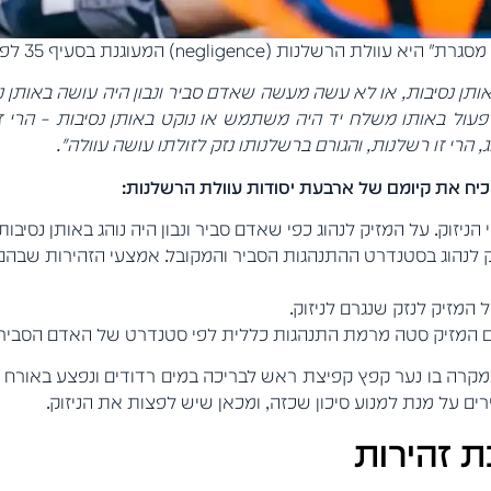
negligence) המעוגנת בסעיף 35 לפקודת הנזיקין:
תן נסיבות, או לא עשה מעשה שאדם סביר ונבון היה עושה באותן נ
 לפעול באותו משלח יד היה משתמש או נוקט באותן נסיבות – הרי
, הרי זו רשלנות, והגורם ברשלנותו נזק לזולתו עושה עוולה".
וכיח את קיומם של ארבעת יסודות עוולת הרשלנות:
ניזוק. על המזיק לנהוג כפי שאדם סביר ונבון היה נוהג באותן נסיבו
 לנהוג בסטנדרט ההתנהגות הסביר והמקובל. אמצעי הזהירות שבהם נ
המזיק לנזק שנגרם לניזוק.
אם המזיק סטה מרמת התנהגות כללית לפי סטנדרט של האדם הסביר ו
קרה בו נער קפץ קפיצת ראש לבריכה במים רדודים ונפצע באורח ק
רים על מנת למנוע סיכון שכזה, ומכאן שיש לפצות את הניזוק.
ת זהירות