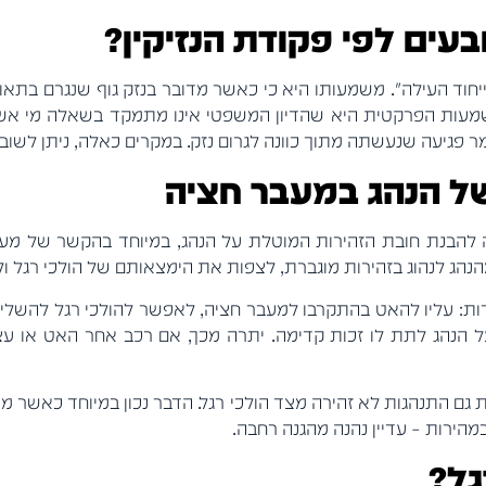
בעים לפי פקודת הנזיקין?
חוד העילה". משמעותו היא כי כאשר מדובר בנזק גוף שנגרם בתאונת
שמעות הפרקטית היא שהדיון המשפטי אינו מתמקד בשאלה מי אשם
 פגיעה שנעשתה מתוך כוונה לגרום נזק. במקרים כאלה, ניתן לשוב ל
ל הנהג במעבר חציה
 להבנת חובת הזהירות המוטלת על הנהג, במיוחד בהקשר של מעב
הנהג לנהוג בזהירות מוגברת, לצפות את הימצאותם של הולכי רגל ו
ת: עליו להאט בהתקרבו למעבר חציה, לאפשר להולכי רגל להשלים
על הנהג לתת לו זכות קדימה. יתרה מכך, אם רכב אחר האט או עצ
גם התנהגות לא זהירה מצד הולכי רגל. הדבר נכון במיוחד כאשר מד
מהירות – עדיין נהנה מהגנה רחבה.
גל?