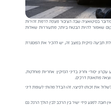
 מדובר בסיטואציה שבה הציבור מצפה לרמת זהירות
ום שאמור להיות הבטוח ביותר, מתעוררות שאלות
עלת תביעה נזיקית במצב זה, יש להכיר את המסגרת
 בהולך רגל הוא חוק פיצויים לנפגעי תאונות דרכים, התשל"ה-1975. חוק זה קובע עקרון יסודי וחריג בדיני הנזיקין: אחריות מוחלטת.
תוצאה מתאונת דרכים.
שלול את זכותו לפיצוי. זהו הבדל מהותי לעומת דיני
חובה למגע פיזי ישיר בין הרכב לבין הולך הרגל. גם