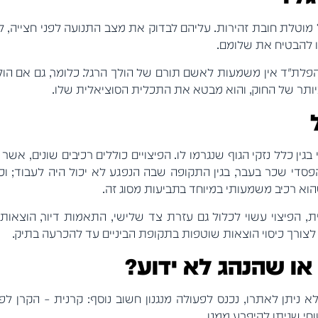
ל מוטלת חובת זהירות. עליהם לבדוק את מצב התנועה לפני חצייה,
ו להבטיח את שלומם.
וק הפלת"ד אין משמעות לאשם תורם של הולך הרגל. כלומר, גם אם ה
ותר של החוק, והוא מבטא את התכלית הסוציאלית שלו.
גין כלל נזקי הגוף שנגרמו לו. הפיצויים כוללים רכיבים שונים, אש
 הפסדי שכר בעבר, בגין התקופה שבה הנפגע לא יכול היה לעבוד; ו
שהוא רכיב משמעותי במיוחד בתביעות מסוג זה.
 הפיצוי עשוי לכלול גם עזרת צד שלישי, התאמות דיור, הוצאות נ
לצורך כיסוי הוצאות שוטפות בתקופת הביניים עד להכרעה בתיק.
או שהנהג לא ידוע?
ניתן לאתרו, נכנס לפעולה מנגנון חשוב נוסף: קרנית – הקרן לפיצ
חי שניתן להיפרע ממנו.