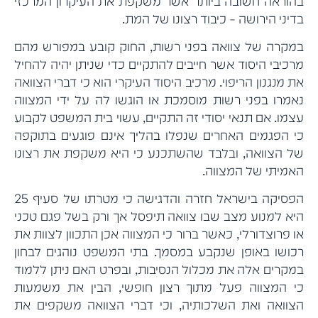
בהוראה חשובה ביותר אשר משקפת את העיקרון המרכזי
בדיני הירושה – כיבוד רצונו של המת.
במקרה של צוואה בפני רשות, החוק קובע במפורש מהם
מרכיבי היסוד אשר חייבים להתקיים כדי שניתן יהיה להחיל
את מנגנון הריפוי. מרכיב היסוד העיקרי הוא כי דברי הצוואה
נאמרו בפני רשות מוסמכת או הוגשו לה על ידי המצווה
עצמו. אם תנאי יסודי זה התקיים, עשוי בית המשפט לקבוע
כי הפגמים האחרים שנפלו בהליך אינם פוגעים בתוקפה
של הצוואה, ובלבד שהשתכנע כי היא משקפת את רצונו
האמיתי של המצווה.
הפסיקה בישראל חזרה והדגישה כי מטרתו של סעיף 25
היא למנוע מצב שבו צוואה תיפסל אך ורק בשל פגם טכני
או פרוצדורלי, כאשר ברור כי המצווה אכן התכוון לצוות את
רכושו באופן שנקבע במסמך. בתי המשפט נוהגים לבחון
במקרים אלה את מכלול הנסיבות, ובפרט האם ניתן ללמוד
כי המצווה פעל מתוך רצון חופשי, הבין את משמעות
הצוואה ואת השלכותיה, וכי דברי הצוואה משקפים את