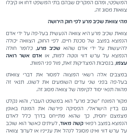
המשפטי, ומהם המקרים שבהם בתי המשפט דחו או קיבלו
צוואות מסוג זה.
מהי צוואת שכיב מרע לפי חוק הירושה
צוואת שכיב מרע היא צוואה הנעשית בעל-פה על ידי אדם
הנמצא במצב של סכנת חיים. לפי החוק, הצוואה יכולה
להיעשות על ידי אדם שהוא
שכיב מרע
, כלומר חולה
הנמצא על ערש דווי ונוטה למות, או
אדם אשר רואה
עצמו
, בנסיבות המצדיקות זאת, מול פני המוות.
במצבים אלה רשאי המצווה למסור את דברי צוואתו
בעל-פה בפני שני עדים השומעים את לשונו. תנאי זה
מהווה תנאי יסוד לקיומה של צוואה מסוג זה.
מקור המונח "שכיב מרע" הוא במשפט העברי, והוא נקלט
גם בדין הישראלי. הפסיקה פירשה את המונח באופן
מצמצם יחסית, כך שהוא מתייחס בדרך כלל לאדם
הנמצא במצב רפואי
קשה מאוד
, לעיתים כאשר הוא שוכב
על ערש דווי ואינו מסוגל לנהל את ענייניו או לערוך צוואה