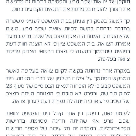
תוקפן של צוואות שכיב מרע, והפסיקה בתחום זה מדגישה
את הצורך להוכיח בקפדנות את התנאים הקבועים בחוק.
כך למשל, בפסק דין שניתן בבית המשפט לענייני משפחה
בחדרה נדחתה בקשה לקיום צוואת שכיב מרע, משום
שלא הוכח כי המנוח היה אכן במצב של שכיב מרע במועד
אמירת הצוואה. בית המשפט ציין כי לא הוצגה חוות דעת
רפואית שתתמוך בטענה כי מצבו הרפואי הצדיק עריכת
צוואה בעל-פה.
במקרה אחר נדחתה בקשה לקיום צוואה בעל-פה כאשר
המבקש הסתמך על צילום בטלפון של דברי המנוחה. בית
המשפט קבע כי לא הוכחו התנאים הבסיסיים של סעיף 23
לחוק הירושה, ובפרט לא הוכח כי המנוחה הייתה במצב
של שכיב מרע או כי הייתה לה גמירת דעת לערוך צוואה.
לעומת זאת, בפסק דין אחר קיבל בית המשפט צוואת
שכיב מרע אף שהייתה חריגה מסוימת בדרישות
הפרוצדורליות. במקרה זה חל עיכוב של מספר חודשים
בהעלאת דברי המנוח על הכתב, אך בית המשפט