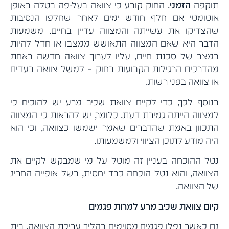
תוקפה
הזמני
. החוק קובע כי צוואה בעל-פה בטלה באופן
אוטומטי אם חלף חודש ימים לאחר שחלפו הנסיבות
שהצדיקו את עשייתה והמצווה עדיין בחיים. משמעות
הדבר היא שאם המצווה התאושש ממצבו או חדל להיות
במצב של סכנת חיים, עליו לערוך צוואה חדשה באחת
מהדרכים הרגילות הקבועות בחוק – למשל צוואה בעדים
או צוואה בפני רשות.
בנוסף לכך, כדי לקיים צוואת שכיב מרע יש להוכיח כי
למצווה הייתה גמירת דעת. כלומר, יש להראות כי המצווה
התכוון באמת שהדברים שאמר ישמשו כצוואה, וכי הוא
היה מודע לתוכן הציווי ולמשמעותו.
נטל ההוכחה בעניין זה מוטל על מי שמבקש לקיים את
הצוואה, והוא נטל הוכחה כבד יחסית, בשל אופייה החריג
של הצוואה.
קיום צוואת שכיב מרע למרות פגמים
גם כאשר נפלו פגמים מסוימים בהליך עריכת הצוואה, בית