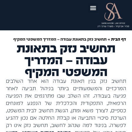
לתוכן
יצירת קשר
תכנון ובניה
תביעות נזיקין
תאונות דרכים
ירושה וצוואה
תאונות עבודה
ייפוי כוח מתמשך
תאונות תלמידים
סקירות משפטיות
דף הבית
»
תחשיב נזק בתאונת עבודה – המדריך המשפטי המקיף
תחשיב נזק בתאונת
עבודה – המדריך
המשפטי המקיף
תחשיב נזק בגין תאונת עבודה הוא אחד השלבים
המרכזיים והמשמעותיים ביותר בניהול תביעה לאחר
פגיעה בעבודה. זהו השלב שבו מתרגמים את הפגיעה
הרפואית, התפקודית והכלכלית של הנפגע למונחים
כספיים, לצורך משא ומתן, הגשת תחשיב לבית המשפט,
הערכת סיכויי התביעה או קבלת החלטה אם נכון להגיע
לפשרה. בניגוד למה שנהוג לחשוב, תחשיב נזק אינו רק