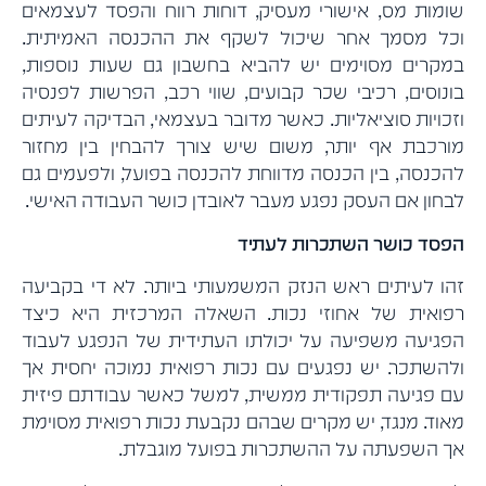
שומות מס, אישורי מעסיק, דוחות רווח והפסד לעצמאים
וכל מסמך אחר שיכול לשקף את ההכנסה האמיתית.
במקרים מסוימים יש להביא בחשבון גם שעות נוספות,
בונוסים, רכיבי שכר קבועים, שווי רכב, הפרשות לפנסיה
וזכויות סוציאליות. כאשר מדובר בעצמאי, הבדיקה לעיתים
מורכבת אף יותר, משום שיש צורך להבחין בין מחזור
להכנסה, בין הכנסה מדווחת להכנסה בפועל, ולפעמים גם
לבחון אם העסק נפגע מעבר לאובדן כושר העבודה האישי.
הפסד כושר השתכרות לעתיד
זהו לעיתים ראש הנזק המשמעותי ביותר. לא די בקביעה
רפואית של אחוזי נכות. השאלה המרכזית היא כיצד
הפגיעה משפיעה על יכולתו העתידית של הנפגע לעבוד
ולהשתכר. יש נפגעים עם נכות רפואית נמוכה יחסית אך
עם פגיעה תפקודית ממשית, למשל כאשר עבודתם פיזית
מאוד. מנגד, יש מקרים שבהם נקבעת נכות רפואית מסוימת
אך השפעתה על ההשתכרות בפועל מוגבלת.