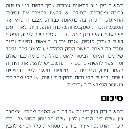
תחשיב נזק טוב בתאונת עבודה צריך להיות בנוי בשיטה
ברורה ומסודרת. תחילה יש להציג בקצרה את נסיבות
התאונה, ההכרה בה כתאונת עבודה, מצבו הרפואי של
הנפגע, הנכויות שנקבעו והשלכתן התפקודית. לאחר מכן
יש לעבור ראש נזק ראש נזק: הפסדי שכר לעבר, הפסדי
כושר לעתיד, פנסיה, עזרת צד ג', הוצאות, נסיעות וכאב
וסבל. רק לאחר חישוב הנזק הכולל יש לבצע פרק נפרד
של ניכויי המוסד לביטוח לאומי, כולל פירוט מה כבר שולם
ומה צפוי להשתלם. בסוף התחשיב יש להציג את היתרה
לאחר ניכוי, ולעיתים גם חלופות חישוב לפי תרחישים
שונים, למשל לפי נכות תפקודית שונה, או לפי מחלוקת
בשיעור הגמלאות העתידיות.
סיכום
תחשיב נזק בגין תאונת עבודה הוא מסמך מהותי שמחבר
בין עולם דיני הנזיקין לבין עולם הביטחון הסוציאלי. כדי
לערוך אותו נכון אין די בידיעת נוסחאות כלליות. יש להבין