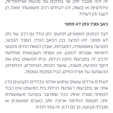
זה יהיה מוגבל יותר, אך בתיקים של פגיעות אורתופדיות,
נוירולוגיות או קשות, זהו לעיתים רכיב משמעותי מאוד, הן
לעבר והן לעתיד.
כאב וסבל ונזק לא ממוני
לצד הנזקים הממוניים, תחשיב נזק כולל גם רכיב של נזק
לא ממוני. זהו הפיצוי בגין הכאב הפיזי, הסבל הנפשי,
הפגיעה באוטונומיה, המגבלות, אובדן הנאות החיים והקושי
היומיומי שנגרמו לנפגע. אין נוסחה חשבונאית מוחלטת
לרכיב זה בתביעות נזיקין רגילות, ובית המשפט בוחן את
היקף הפגיעה, משכה, שיעור הנכות, הטיפולים, הניתוחים,
ההשפעה על אורח החיים, הגיל ונסיבות נוספות.
לעיתים צדדים עושים שימוש אנלוגי בכללים הקבועים בדין
אחר, אך בתביעות רשלנות רגילות בית המשפט אינו כבול
לנוסחה סגורה אחת. ככל שמדובר בפגיעה משמעותית
יותר, תקופת החלמה ארוכה יותר, כאבים ממושכים או
מגבלה קבועה, כך גם רכיב זה צפוי לגדול.