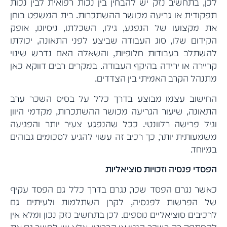
לכן, בתחשיב נזק יש להבחין בין נכות רפואית לבין נכות
תפקודית או גריעה מכושר ההשתכרות. בית המשפט בוחן
את מקצועו של הנפגע, גילו, השכלתו, ניסיונו, אופק
הקידום שלו, סוג העבודה שביצע לפני התאונה, יכולתו
להשתלב בעבודות חלופיות, והשאלה האם נדרש שינוי
קריירה או ירידה בהיקף העבודה. במקרים רבים דווקא כאן
מתנהל הקרב האמיתי בין הצדדים.
החישוב עצמו מבוצע בדרך כלל על בסיס השכר ערב
התאונה, שיעור הגריעה מכושר ההשתכרות, מקדמי היוון
וגיל פרישה רלוונטי. ככל שהנפגע צעיר יותר והפגיעה
משמעותית יותר, כך רכיב זה עשוי להגיע לסכומים גבוהים
במיוחד.
הפסדי פנסיה וזכויות סוציאליות
כאשר נגרם הפסד שכר, נגרם בדרך כלל גם הפסד עקיף
של הפרשות לפנסיה, לקרן השתלמות ולעיתים גם
לרכיבים סוציאליים נוספים. לכן בתחשיב נזק נכון ומלא אין