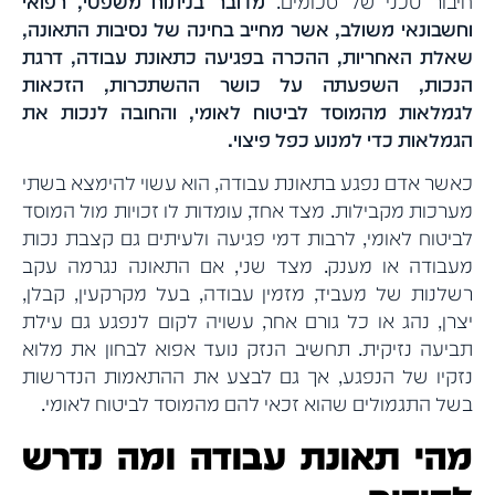
חיבור טכני של סכומים.
מדובר בניתוח משפטי, רפואי
וחשבונאי משולב, אשר מחייב בחינה של נסיבות התאונה,
שאלת האחריות, ההכרה בפגיעה כתאונת עבודה, דרגת
הנכות, השפעתה על כושר ההשתכרות, הזכאות
לגמלאות מהמוסד לביטוח לאומי, והחובה לנכות את
הגמלאות כדי למנוע כפל פיצוי.
כאשר אדם נפגע בתאונת עבודה, הוא עשוי להימצא בשתי
מערכות מקבילות. מצד אחד, עומדות לו זכויות מול המוסד
לביטוח לאומי, לרבות דמי פגיעה ולעיתים גם קצבת נכות
מעבודה או מענק. מצד שני, אם התאונה נגרמה עקב
רשלנות של מעביד, מזמין עבודה, בעל מקרקעין, קבלן,
יצרן, נהג או כל גורם אחר, עשויה לקום לנפגע גם עילת
תביעה נזיקית. תחשיב הנזק נועד אפוא לבחון את מלוא
נזקיו של הנפגע, אך גם לבצע את ההתאמות הנדרשות
בשל התגמולים שהוא זכאי להם מהמוסד לביטוח לאומי.
מהי תאונת עבודה ומה נדרש