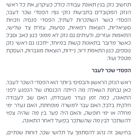
תחשיב נזק בגין תאונת עבודה כולל, כעיקרון, את כל ראשי
הנזק המקובלים בתביעות נזקי גוף: הפסדי שכר לעבר,
הפסדי כושר השתכרות לעתיד, הפסדי פנסיה וזכויות
סוציאליות, הוצאות רפואיות, נסיעות, עזרת צד שלישי,
התאמות ועזרים, ולעיתים גם נזק לא ממוני כגון כאב וסבל.
כאשר מדובר בתאונות קשות במיוחד, ייתכנו גם ראשי נזק
נוספים, כגון התאמת דיור, ניידות, הוצאות מוגברות, העסקת
מטפל ועוד.
הפסדי שכר לעבר
ראש הנזק הראשון והבסיסי ביותר הוא הפסדי השכר לעבר.
כאן נבחנת השאלה מה הייתה הכנסתו של הנפגע לפני
התאונה, כמה זמן נעדר מעבודתו, האם שב לעבודה
חלקית בלבד, האם עבר למשרה מופחתת, האם נעדר ימי
מחלה או ימי חופשה, והאם היה פער בין מה שהיה צפוי
להשתכר לבין מה שהשתכר בפועל לאחר התאונה.
בחישוב זה נהוג להסתמך על תלושי שכר, דוחות שנתיים,