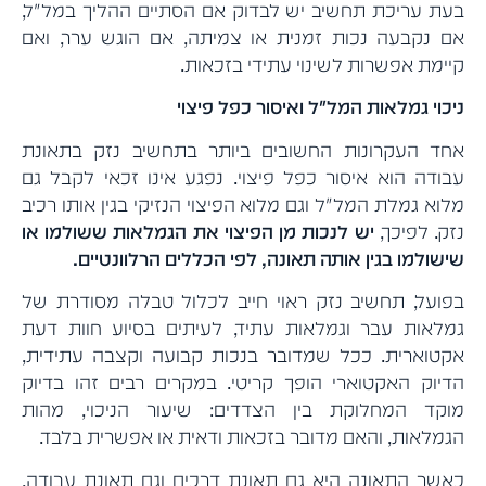
בעת עריכת תחשיב יש לבדוק אם הסתיים ההליך במל"ל,
אם נקבעה נכות זמנית או צמיתה, אם הוגש ערר, ואם
קיימת אפשרות לשינוי עתידי בזכאות.
ניכוי גמלאות המל"ל ואיסור כפל פיצוי
אחד העקרונות החשובים ביותר בתחשיב נזק בתאונת
עבודה הוא איסור כפל פיצוי. נפגע אינו זכאי לקבל גם
מלוא גמלת המל"ל וגם מלוא הפיצוי הנזיקי בגין אותו רכיב
נזק. לפיכך,
יש לנכות מן הפיצוי את הגמלאות ששולמו או
שישולמו בגין אותה תאונה, לפי הכללים הרלוונטיים.
בפועל, תחשיב נזק ראוי חייב לכלול טבלה מסודרת של
גמלאות עבר וגמלאות עתיד, לעיתים בסיוע חוות דעת
אקטוארית. ככל שמדובר בנכות קבועה וקצבה עתידית,
הדיוק האקטוארי הופך קריטי. במקרים רבים זהו בדיוק
מוקד המחלוקת בין הצדדים: שיעור הניכוי, מהות
הגמלאות, והאם מדובר בזכאות ודאית או אפשרית בלבד.
כאשר התאונה היא גם תאונת דרכים וגם תאונת עבודה,